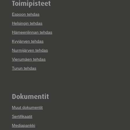
Toimipisteet
Espoon tehdas
Helsingin tehdas
Hämeenlinnan tehdas
Kyyjärven tehdas
Nurmijärven tehdas
Vierumäen tehdas
Turun tehdas
Dokumentit
Muut dokumentit
Sertifikaatit
Mediapankki