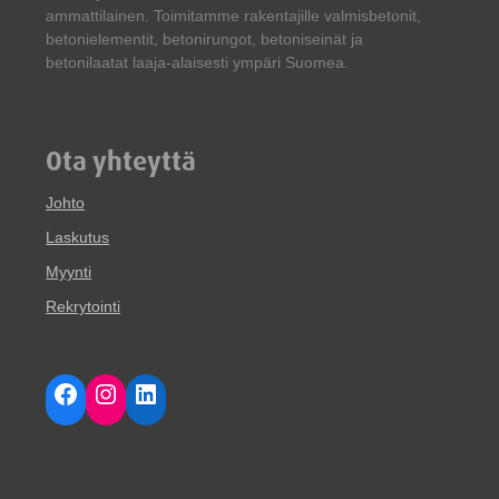
ammattilainen. Toimitamme rakentajille valmisbetonit,
betonielementit, betonirungot, betoniseinät ja
betonilaatat laaja-alaisesti ympäri Suomea.
Ota yhteyttä
Johto
Laskutus
Myynti
Rekrytointi
Facebook
Instagram
LinkedIn