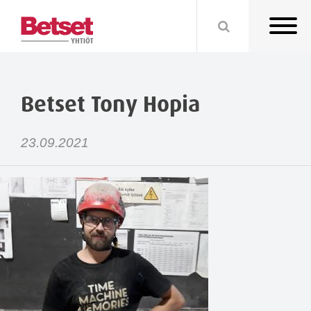
Betset Tony Hopia
23.09.2021