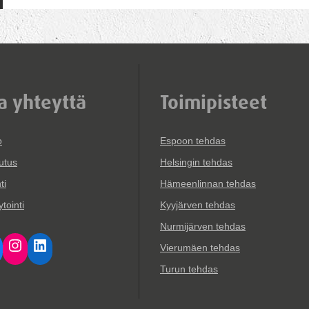
a yhteyttä
Toimipisteet
o
Espoon tehdas
utus
Helsingin tehdas
ti
Hämeenlinnan tehdas
tointi
Kyyjärven tehdas
Nurmijärven tehdas
cebook
Instagram
LinkedIn
Vierumäen tehdas
Turun tehdas