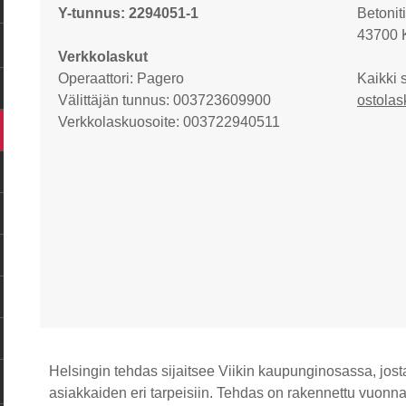
Y-tunnus: 2294051-1
Betonit
43700 K
Verkkolaskut
Operaattori: Pagero
Kaikki 
Välittäjän tunnus: 003723609900
ostolas
Verkkolaskuosoite: 003722940511
Helsingin tehdas sijaitsee Viikin kaupunginosassa, jost
asiakkaiden eri tarpeisiin. Tehdas on rakennettu vuonn