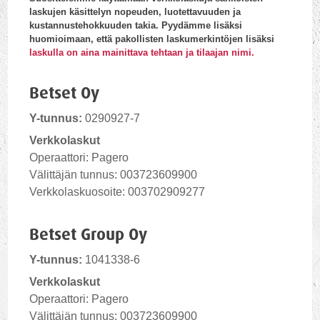
laskujen käsittelyn nopeuden, luotettavuuden ja
kustannustehokkuuden takia. Pyydämme lisäksi
huomioimaan, että pakollisten laskumerkintöjen lisäksi
laskulla on aina mainittava
tehtaan ja tilaajan nimi.
Betset Oy
Y-tunnus:
0290927-7
Verkkolaskut
Operaattori: Pagero
Välittäjän tunnus: 003723609900
Verkkolaskuosoite: 003702909277
Betset Group Oy
Y-tunnus:
1041338-6
Verkkolaskut
Operaattori: Pagero
Välittäjän tunnus: 003723609900