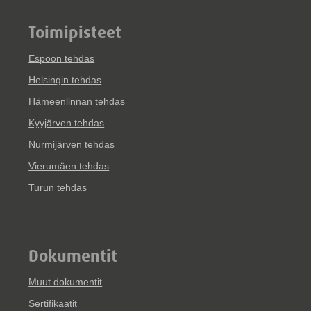
Toimipisteet
Espoon tehdas
Helsingin tehdas
Hämeenlinnan tehdas
Kyyjärven tehdas
Nurmijärven tehdas
Vierumäen tehdas
Turun tehdas
Dokumentit
Muut dokumentit
Sertifikaatit