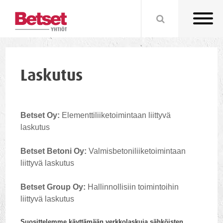
Laskutus
Betset Oy:
Elementtiliiketoimintaan liittyvä
laskutus
Betset Betoni Oy:
Valmisbetoniliiketoimintaan
liittyvä laskutus
Betset Group Oy:
Hallinnollisiin toimintoihin
liittyvä laskutus
Suosittelemme käyttämään verkkolaskuja sähköisten