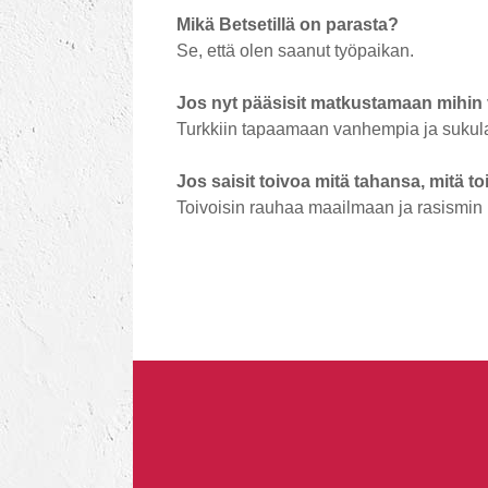
Mikä Betsetillä on parasta?
Se, että olen saanut työpaikan.
Jos nyt pääsisit matkustamaan mihin 
Turkkiin tapaamaan vanhempia ja sukula
Jos saisit toivoa mitä tahansa, mitä to
Toivoisin rauhaa maailmaan ja rasismin