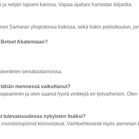
a neljän lapseni kanssa. Vapaa-ajallani harrastan biljardia.
nnon Samaran yliopistossa Irakissa, sekä Irakin poliisikoulun, jon
i Betset Akatemiaan?
yöskentelen seinätuotannossa.
a tähän mennessä vaikuttanut?
eammin ja olen saanut hyviä vinkkejä eri työvaiheisiin. Olen ak
at tulevaisuudessa nykyisten lisäksi?
insinööriopinnot kiinnostavat. Vaihtoehtoisesti myös aiemman ko