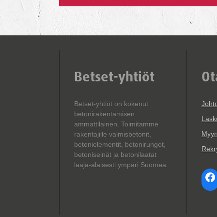
Betset-yhtiöt
Ot
Betset-yhtiöt on kokenut
Joht
betonirakentamisen
Lask
ammattilainen. Toimitamme
Myyn
rakentajille valmisbetonit,
betonielementit, betonirungot,
Rekry
betoniseinät ja betonilaatat
laaja-alaisesti ympäri Suomea.
Fa