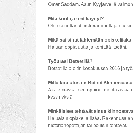
Omar Saddam. Asun Kyyjärvellä vaimoni j
Mitä kouluja olet käynyt?
Olen suorittanut historianopettajan tutki
Mikä sai sinut lähtemään opiskelijaks
Haluan oppia uutta ja kehittää itseäni.
Työurasi Betsetillä?
Betsetillä aloitin kesäkuussa 2016 ja t
Miltä koulutus on Betset Akatemiass
Akatemiassa olen oppinut monta asiaa nop
kysymyksiä.
Minkälaiset tehtävät sinua kiinnostav
Haluaisin opiskella lisää. Rakennusalan 
historianopettajan tai poliisin tehtävät.