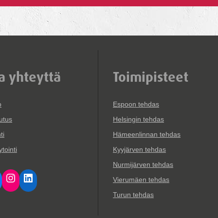
a yhteyttä
Toimipisteet
o
Espoon tehdas
utus
Helsingin tehdas
ti
Hämeenlinnan tehdas
tointi
Kyyjärven tehdas
Nurmijärven tehdas
cebook
Instagram
LinkedIn
Vierumäen tehdas
Turun tehdas