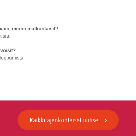
vain, minne matkustaisit?
isia.
ivoisit?
 loppumista.
Kaikki ajankohtaiset uutiset