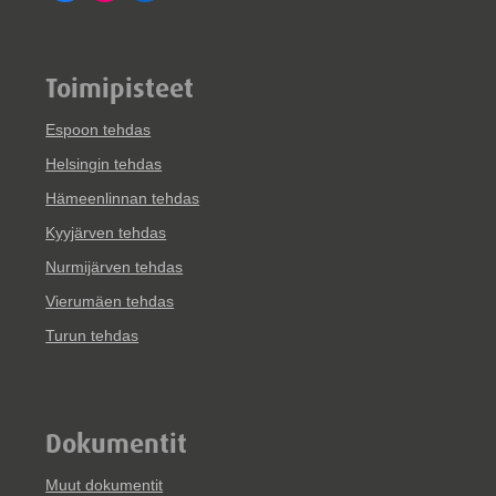
Toimipisteet
Espoon tehdas
Helsingin tehdas
Hämeenlinnan tehdas
Kyyjärven tehdas
Nurmijärven tehdas
Vierumäen tehdas
Turun tehdas
Dokumentit
Muut dokumentit