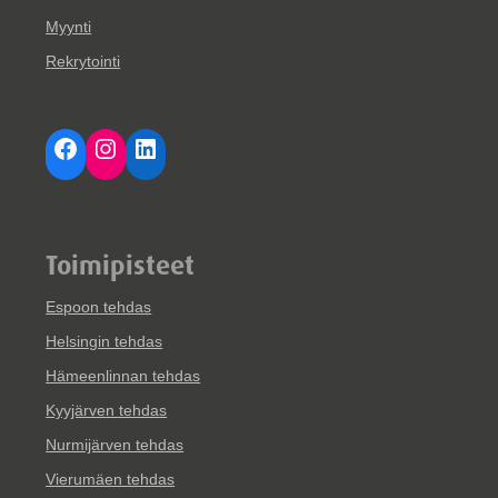
Myynti
Rekrytointi
Facebook
Instagram
LinkedIn
Toimipisteet
Espoon tehdas
Helsingin tehdas
Hämeenlinnan tehdas
Kyyjärven tehdas
Nurmijärven tehdas
Vierumäen tehdas