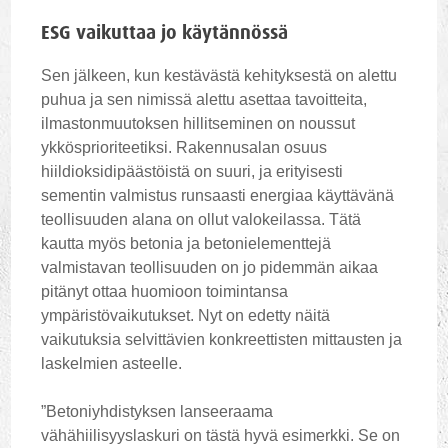
ESG vaikuttaa jo käytännössä
Sen jälkeen, kun kestävästä kehityksestä on alettu
puhua ja sen nimissä alettu asettaa tavoitteita,
ilmastonmuutoksen hillitseminen on noussut
ykkösprioriteetiksi. Rakennusalan osuus
hiildioksidipäästöistä on suuri, ja erityisesti
sementin valmistus runsaasti energiaa käyttävänä
teollisuuden alana on ollut valokeilassa. Tätä
kautta myös betonia ja betonielementtejä
valmistavan teollisuuden on jo pidemmän aikaa
pitänyt ottaa huomioon toimintansa
ympäristövaikutukset. Nyt on edetty näitä
vaikutuksia selvittävien konkreettisten mittausten ja
laskelmien asteelle.
”Betoniyhdistyksen lanseeraama
vähähiilisyyslaskuri on tästä hyvä esimerkki. Se on