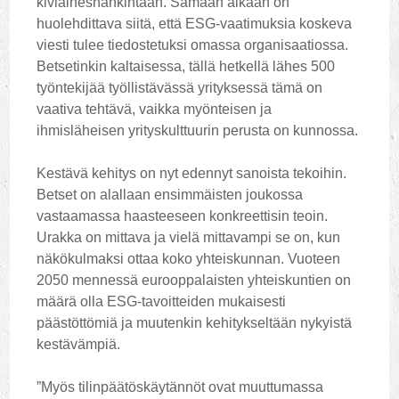
kiviaineshankintaan. Samaan aikaan on
huolehdittava siitä, että ESG-vaatimuksia koskeva
viesti tulee tiedostetuksi omassa organisaatiossa.
Betsetinkin kaltaisessa, tällä hetkellä lähes 500
työntekijää työllistävässä yrityksessä tämä on
vaativa tehtävä, vaikka myönteisen ja
ihmisläheisen yrityskulttuurin perusta on kunnossa.
Kestävä kehitys on nyt edennyt sanoista tekoihin.
Betset on alallaan ensimmäisten joukossa
vastaamassa haasteeseen konkreettisin teoin.
Urakka on mittava ja vielä mittavampi se on, kun
näkökulmaksi ottaa koko yhteiskunnan. Vuoteen
2050 mennessä eurooppalaisten yhteiskuntien on
määrä olla ESG-tavoitteiden mukaisesti
päästöttömiä ja muutenkin kehitykseltään nykyistä
kestävämpiä.
”Myös tilinpäätöskäytännöt ovat muuttumassa