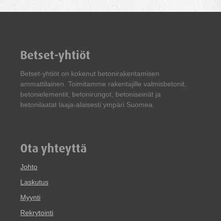
Betset-yhtiöt
Betset-yhtiöt on kokenut betonirakentamisen
ammattilainen. Toimitamme rakentajille valmisbetonit,
betonielementit, betonirungot, betoniseinät ja
betonilaatat laaja-alaisesti ympäri Suomea.
Ota yhteyttä
Johto
Laskutus
Myynti
Rekrytointi