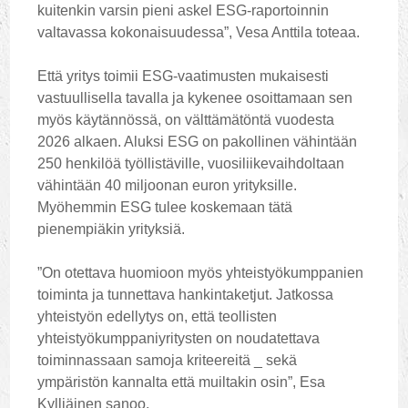
kuitenkin varsin pieni askel ESG-raportoinnin
valtavassa kokonaisuudessa”, Vesa Anttila toteaa.
Että yritys toimii ESG-vaatimusten mukaisesti
vastuullisella tavalla ja kykenee osoittamaan sen
myös käytännössä, on välttämätöntä vuodesta
2026 alkaen. Aluksi ESG on pakollinen vähintään
250 henkilöä työllistäville, vuosiliikevaihdoltaan
vähintään 40 miljoonan euron yrityksille.
Myöhemmin ESG tulee koskemaan tätä
pienempiäkin yrityksiä.
”On otettava huomioon myös yhteistyökumppanien
toiminta ja tunnettava hankintaketjut. Jatkossa
yhteistyön edellytys on, että teollisten
yhteistyökumppaniyritysten on noudatettava
toiminnassaan samoja kriteereitä _ sekä
ympäristön kannalta että muiltakin osin”, Esa
Kylliäinen sanoo.