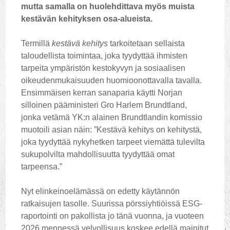
mutta samalla on huolehdittava myös muista
kestävän kehityksen osa-alueista.
Termillä
kestävä kehitys
tarkoitetaan sellaista
taloudellista toimintaa, joka tyydyttää ihmisten
tarpeita ympäristön kestokyvyn ja sosiaalisen
oikeudenmukaisuuden huomioonottavalla tavalla.
Ensimmäisen kerran sanaparia käytti Norjan
silloinen pääministeri Gro Harlem Brundtland,
jonka vetämä YK:n alainen Brundtlandin komissio
muotoili asian näin: ”Kestävä kehitys on kehitystä,
joka tyydyttää nykyhetken tarpeet viemättä tulevilta
sukupolvilta mahdollisuutta tyydyttää omat
tarpeensa.”
Nyt elinkeinoelämässä on edetty käytännön
ratkaisujen tasolle. Suurissa pörssiyhtiöissä ESG-
raportointi on pakollista jo tänä vuonna, ja vuoteen
2026 mennessä velvollisuus koskee edellä mainitut