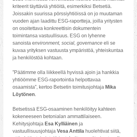
kriteerit täyttäviä yhtiöitä, esimerkiksi Betsetiä.
Joissakin suurissa pörssiyhtiöissä on jo muutaman
vuoden ajan laadittu ESG-raportteja, joilla yritysten
on osoitettava konkreettisin dokumentein
toimintansa vastuullisuus. ESG on lyhenne
sanoista e
nvironment, social, governance
eli se
kuvaa yrityksen vastuusta ympäristöä, yhteiskuntaa
ja henkilöstöä kohtaan.
”Päätimme olla liikkeellä hyvissä ajoin ja hankkia
yhtiöömme ESG-raportointia helpottavaa
osaamista”, kertoo Betsetin toimitusjohtaja
Mika
Löytönen
.
Betsetissä ESG-osaaminen henkilöityy kahteen
kokeneeseen betonialan ammattilaiseen.
Kehitysjohtaja
Esa Kylliäinen
ja
vastuullisuusjohtaja
Vesa Anttila
huolehtivat siitä,