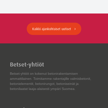
Kaikki ajankohtaiset uutiset
Betset-yhtiöt
Betset-yhtiöt on kokenut betonirakentamisen
ammattilainen. Toimitamme rakentajille valmisbetonit,
betonielementit, betonirungot, betoniseinät ja
betonilaatat laaja-alaisesti ympäri Suomea.