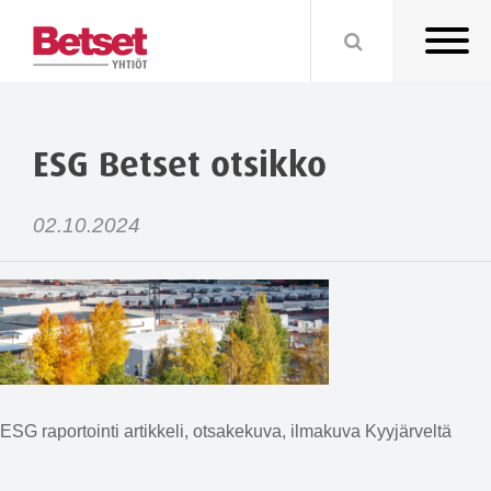
ESG Betset otsikko
02.10.2024
ESG raportointi artikkeli, otsakekuva, ilmakuva Kyyjärveltä