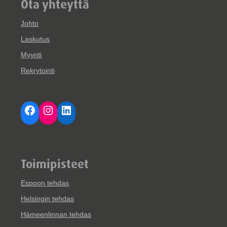
Ota yhteyttä
Johto
Laskutus
Myynti
Rekrytointi
Facebook
Instagram
LinkedIn
Toimipisteet
Espoon tehdas
Helsingin tehdas
Hämeenlinnan tehdas