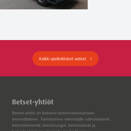
Kaikki ajankohtaiset uutiset
Betset-yhtiöt
Betset-yhtiöt on kokenut betonirakentamisen
ammattilainen. Toimitamme rakentajille valmisbetonit,
betonielementit, betonirungot, betoniseinät ja