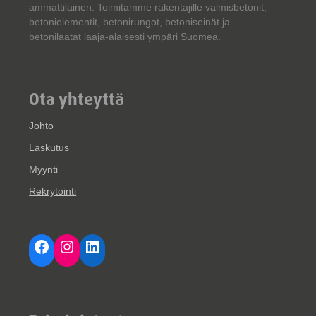
ammattilainen. Toimitamme rakentajille valmisbetonit,
betonielementit, betonirungot, betoniseinät ja
betonilaatat laaja-alaisesti ympäri Suomea.
Ota yhteyttä
Johto
Laskutus
Myynti
Rekrytointi
Facebook
Instagram
LinkedIn