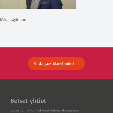
Mika Löytönen
Kaikki ajankohtaiset uutiset
Betset-yhtiöt
Betset-yhtiöt on kokenut betonirakentamisen