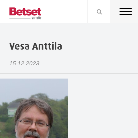
Vesa Anttila
15.12.2023