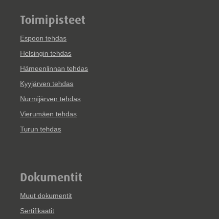
Toimipisteet
Espoon tehdas
Helsingin tehdas
Hämeenlinnan tehdas
Kyyjärven tehdas
Nurmijärven tehdas
Vierumäen tehdas
Turun tehdas
Dokumentit
Muut dokumentit
Sertifikaatit