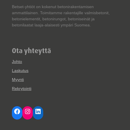
Betset-yhtiöt on kokenut betonirakentamisen
ammattilainen. Toimitamme rakentajille valmisbetonit,
betonielementit, betonirungot, betoniseinät ja
betonilaatat laaja-alaisesti ympäri Suomea.
Ota yhteyttä
Johto
Laskutus
Myynti
Rekrytointi
Facebook
Instagram
LinkedIn