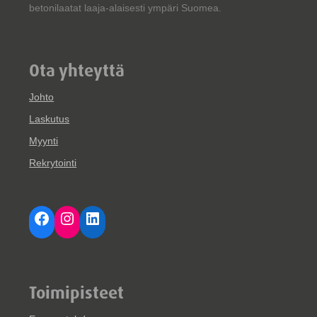
betonilaatat laaja-alaisesti ympäri Suomea.
Ota yhteyttä
Johto
Laskutus
Myynti
Rekrytointi
Facebook
Instagram
LinkedIn
Toimipisteet