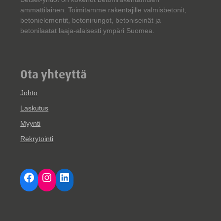
ammattilainen. Toimitamme rakentajille valmisbetonit,
betonielementit, betonirungot, betoniseinät ja
betonilaatat laaja-alaisesti ympäri Suomea.
Ota yhteyttä
Johto
Laskutus
Myynti
Rekrytointi
Facebook
Instagram
LinkedIn