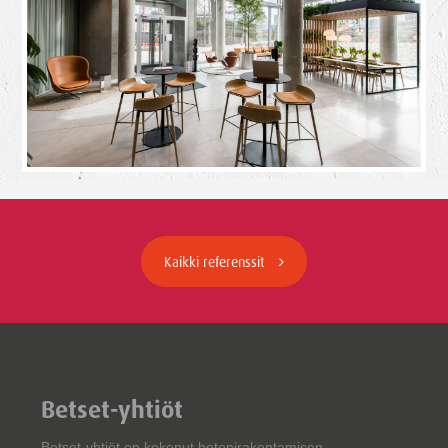
Kaikki referenssit
Betset-yhtiöt
Betset-yhtiöt on kokenut betonirakentamisen