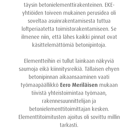
täysin betonielementtirakenteinen. EKE-
yhtiöiden toiveen mukainen perusidea oli
soveltaa asuinrakentamisesta tuttua
loftperiaatetta toimistorakentamiseen. Se
ilmenee niin, että lähes kaikki pinnat ovat
käsittelemättömiä betonipintoja.
Elementteihin ei tullut lainkaan näkyviä
saumoja eikä kiinnitysreikiä. Tällaisen ehyen
betonipinnan aikaansaaminen vaati
työmaapäällikkö
Eero Meriläisen
mukaan
tiivistä yhteistoimintaa työmaan,
rakennesuunnittelijan ja
betonielementtitoimittajan kesken.
Elementtitoimitusten ajoitus oli sovittu millin
tarkasti.