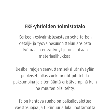
EKE-yhtiöiden toimistotalo
Korkean esivalmistusasteen sekä tarkan
detalji- ja työvaihesuunnittelun ansiosta
työmaalla ei syntynyt juuri lainkaan
materiaalihukkaa.
Desibelirajojen saavuttamiseksi Länsiväylän
puoleiset julkisivuelementit piti tehdä
paksumpina ja siten ääntä eristävämpinä kuin
ne muuten olisi tehty.
Talon kantava runko on paikallavalettua
väestösuojaa ja tukimuuria lukuunottamatta