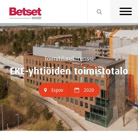
Toimitilareferenssi
EKE-yhtiöiden toimistotalo
Espoo
2020