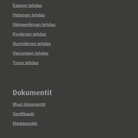
Espoon tehdas
Helsingin tehdas
Hämeenlinnan tehdas
Kyyjärven tehdas
Nurmijärven tehdas
Vierumäen tehdas
Turun tehdas
Dokumentit
Muut dokumentit
Sertifikaatit
Mediapankki