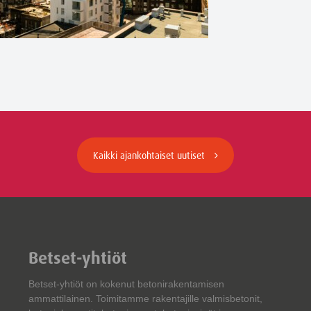
Kaikki ajankohtaiset uutiset
Betset-yhtiöt
Betset-yhtiöt on kokenut betonirakentamisen
ammattilainen. Toimitamme rakentajille valmisbetonit,