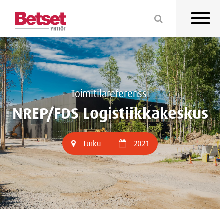
Toimitilareferenssi
NREP/FDS Logistiikkakeskus
Turku
2021