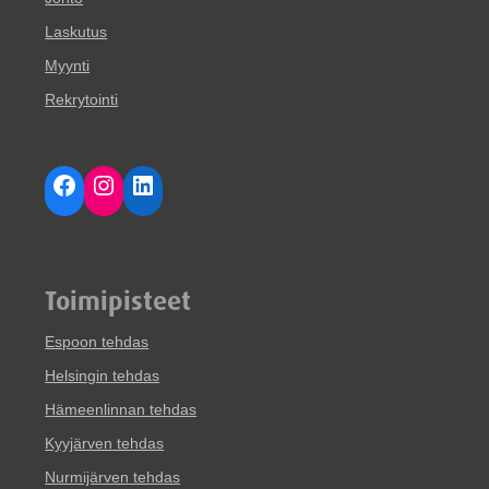
Laskutus
Myynti
Rekrytointi
Facebook
Instagram
LinkedIn
Toimipisteet
Espoon tehdas
Helsingin tehdas
Hämeenlinnan tehdas
Kyyjärven tehdas
Nurmijärven tehdas