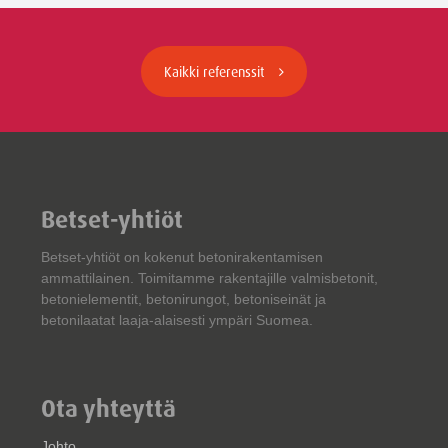
Kaikki referenssit
Betset-yhtiöt
Betset-yhtiöt on kokenut betonirakentamisen
ammattilainen. Toimitamme rakentajille valmisbetonit,
betonielementit, betonirungot, betoniseinät ja
betonilaatat laaja-alaisesti ympäri Suomea.
Ota yhteyttä
Johto