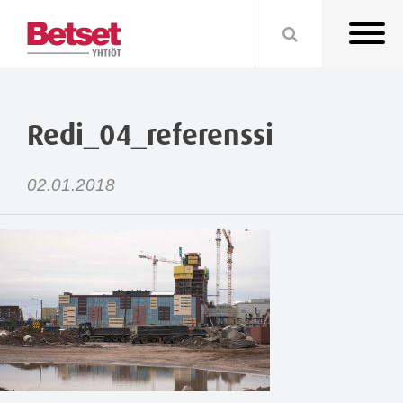
Redi_04_referenssi
02.01.2018