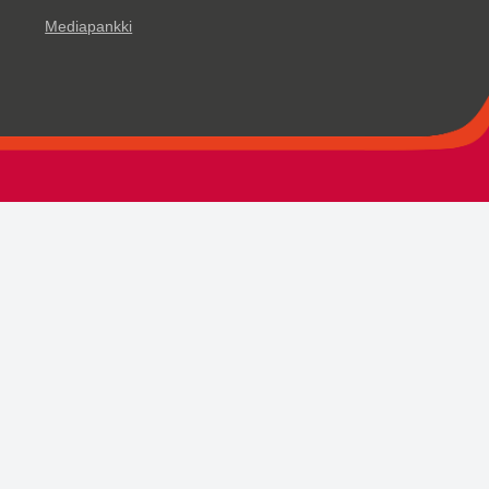
Mediapankki