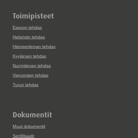
Toimipisteet
Espoon tehdas
Helsingin tehdas
Hämeenlinnan tehdas
Kyyjärven tehdas
Nurmijärven tehdas
Vierumäen tehdas
Turun tehdas
Dokumentit
Muut dokumentit
Sertifikaatit