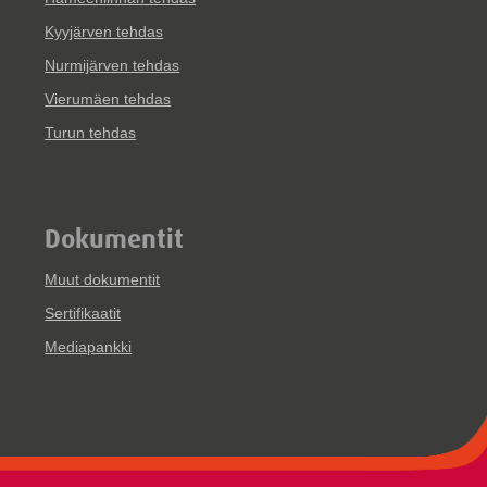
Kyyjärven tehdas
Nurmijärven tehdas
Vierumäen tehdas
Turun tehdas
Dokumentit
Muut dokumentit
Sertifikaatit
Mediapankki