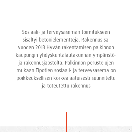
Sosiaali- ja terveysaseman toimitukseen
sisältyi betonielementtejä. Rakennus sai
vuoden 2013 Hyvän rakentamisen palkinnon
kaupungin yhdyskuntalautakunnan ympäristö-
ja rakennusjaostolta. Palkinnon perustelujen
mukaan Tipotien sosiaali- ja terveysasema on
poikkeuksellisen korkealaatuisesti suunniteltu
ja toteutettu rakennus