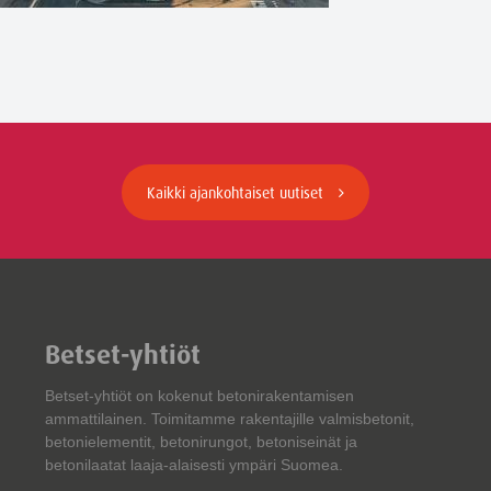
Kaikki ajankohtaiset uutiset
Betset-yhtiöt
Betset-yhtiöt on kokenut betonirakentamisen
ammattilainen. Toimitamme rakentajille valmisbetonit,
betonielementit, betonirungot, betoniseinät ja
betonilaatat laaja-alaisesti ympäri Suomea.