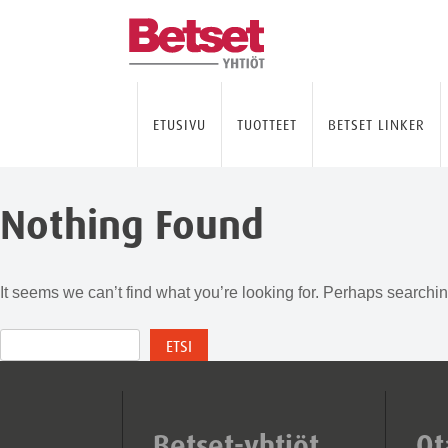
ETUSIVU
TUOTTEET
BETSET LINKER
Nothing Found
It seems we can’t find what you’re looking for. Perhaps searchi
ETSI
Betset-yhtiöt
Ot