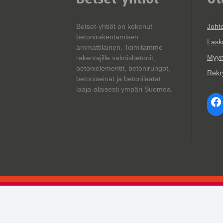
Betset-yhtiöt on kokenut
Joht
betonirakentamisen
Lask
ammattilainen. Toimitamme
Myyn
rakentajille valmisbetonit,
betonielementit, betonirungot,
Rekry
betoniseinät ja betonilaatat
laaja-alaisesti ympäri Suomea.
Fa