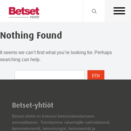
Nothing Found
It seems we can’t find what you’re looking for. Perhaps
searching can help.
ETSI
Betset-yhtiöt
Betset-yhtiöt on kokenut betonirakentamisen
ammattilainen. Toimitamme rakentajille valmisbetonit,
betonielementit, betonirungot, betoniseinät ja