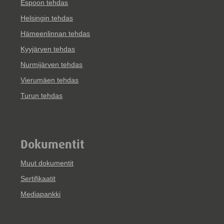
Espoon tehdas
Helsingin tehdas
Hämeenlinnan tehdas
Kyyjärven tehdas
Nurmijärven tehdas
Vierumäen tehdas
Turun tehdas
Dokumentit
Muut dokumentit
Sertifikaatit
Mediapankki