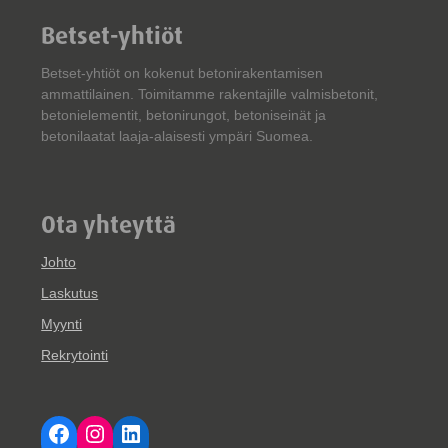
Betset-yhtiöt
Betset-yhtiöt on kokenut betonirakentamisen
ammattilainen. Toimitamme rakentajille valmisbetonit,
betonielementit, betonirungot, betoniseinät ja
betonilaatat laaja-alaisesti ympäri Suomea.
Ota yhteyttä
Johto
Laskutus
Myynti
Rekrytointi
Facebook
Instagram
LinkedIn