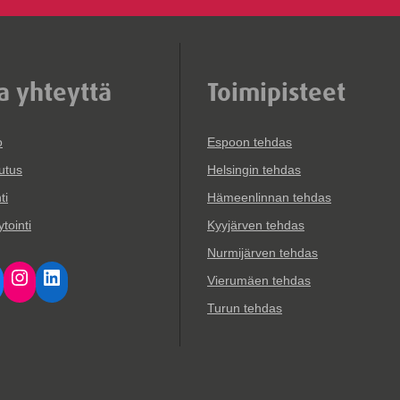
a yhteyttä
Toimipisteet
o
Espoon tehdas
utus
Helsingin tehdas
ti
Hämeenlinnan tehdas
tointi
Kyyjärven tehdas
Nurmijärven tehdas
cebook
Instagram
LinkedIn
Vierumäen tehdas
Turun tehdas