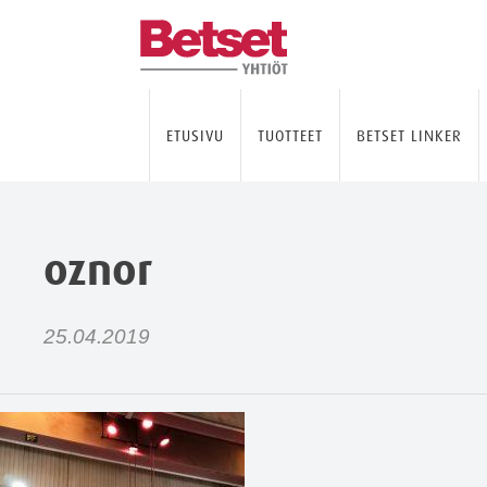
ETUSIVU
TUOTTEET
BETSET LINKER
oznor
25.04.2019