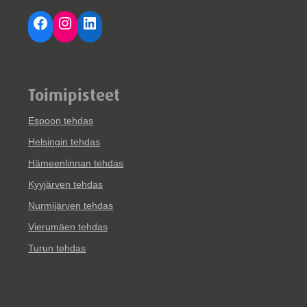
Facebook
Instagram
LinkedIn
Toimipisteet
Espoon tehdas
Helsingin tehdas
Hämeenlinnan tehdas
Kyyjärven tehdas
Nurmijärven tehdas
Vierumäen tehdas
Turun tehdas