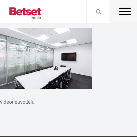
videoneuvottelu