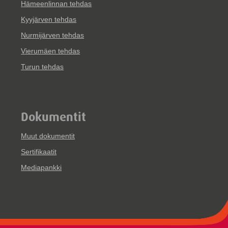
Hämeenlinnan tehdas
Kyyjärven tehdas
Nurmijärven tehdas
Vierumäen tehdas
Turun tehdas
Dokumentit
Muut dokumentit
Sertifikaatit
Mediapankki