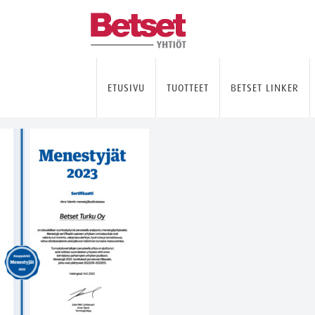
ETUSIVU
TUOTTEET
BETSET LINKER