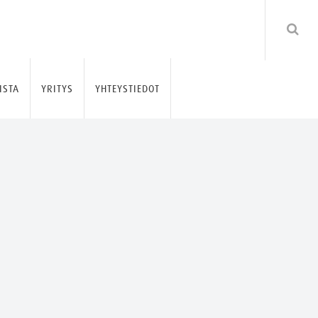
ISTA
YRITYS
YHTEYSTIEDOT