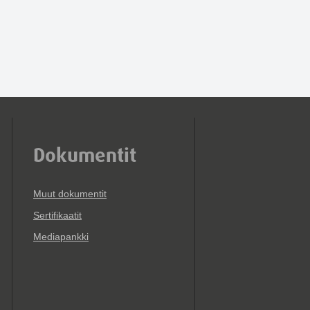
Dokumentit
Muut dokumentit
Sertifikaatit
Mediapankki