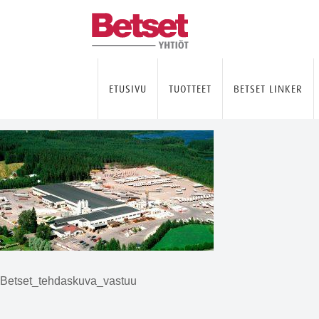
ETUSIVU
TUOTTEET
BETSET LINKER
Betset_tehdaskuva_vastuu