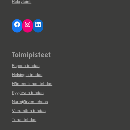
Rekrytointi
Facebook
Instagram
LinkedIn
Toimipisteet
Espoon tehdas
Helsingin tehdas
Hämeenlinnan tehdas
Kyyjärven tehdas
Nurmijärven tehdas
Vierumäen tehdas
Turun tehdas