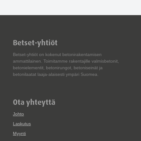
Betset-yhtiöt
Betset-yhtiöt on kokenut betonirakentamisen
ammattilainen. Toimitamme rakentajille valmisbetonit,
betonielementit, betonirungot, betoniseinät ja
betonilaatat laaja-alaisesti ympäri Suomea.
Ota yhteyttä
Johto
Laskutus
Myynti