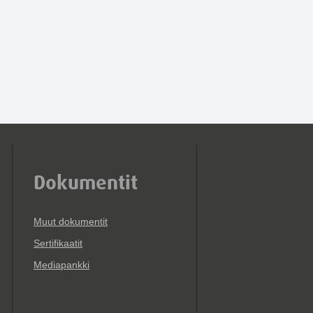
Dokumentit
Muut dokumentit
Sertifikaatit
Mediapankki