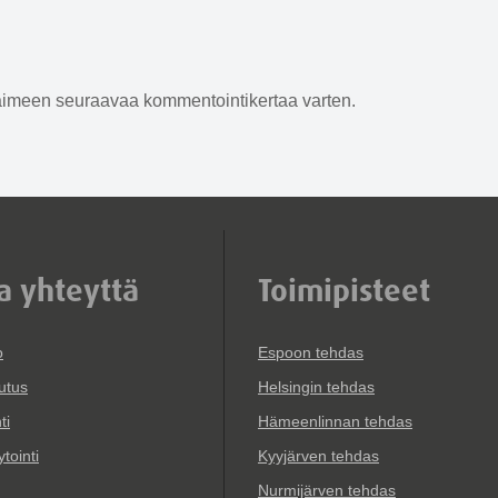
elaimeen seuraavaa kommentointikertaa varten.
a yhteyttä
Toimipisteet
o
Espoon tehdas
utus
Helsingin tehdas
ti
Hämeenlinnan tehdas
tointi
Kyyjärven tehdas
Nurmijärven tehdas