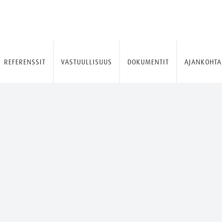
REFERENSSIT
VASTUULLISUUS
DOKUMENTIT
AJANKOHTA