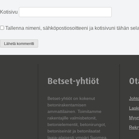
Kotisivu
Tallenna nimeni, sähköpostiosoitteeni ja kotisivuni tähän s
Betset-yhtiöt
Ot
Betset-yhtiöt on kokenut
Joht
betonirakentamisen
Lask
ammattilainen. Toimitamme
Myyn
rakentajille valmisbetonit,
betonielementit, betonirungot,
Rekry
betoniseinät ja betonilaatat
laaja-alaisesti ympäri Suomea.