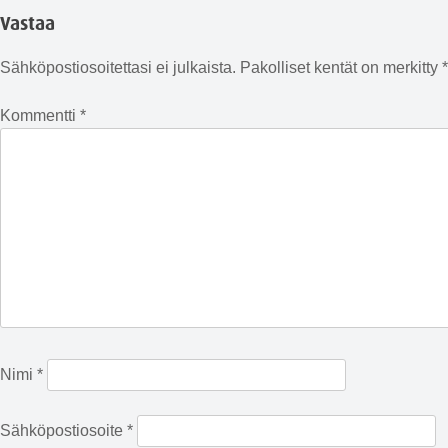
Vastaa
Sähköpostiosoitettasi ei julkaista.
Pakolliset kentät on merkitty
*
Kommentti
*
Nimi
*
Sähköpostiosoite
*