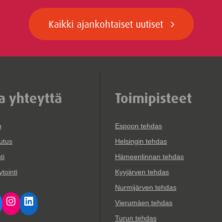
Kaikki ajankohtaiset uutiset
a yhteyttä
Toimipisteet
o
Espoon tehdas
utus
Helsingin tehdas
ti
Hämeenlinnan tehdas
tointi
Kyyjärven tehdas
Nurmijärven tehdas
cebook
Instagram
LinkedIn
Vierumäen tehdas
Turun tehdas