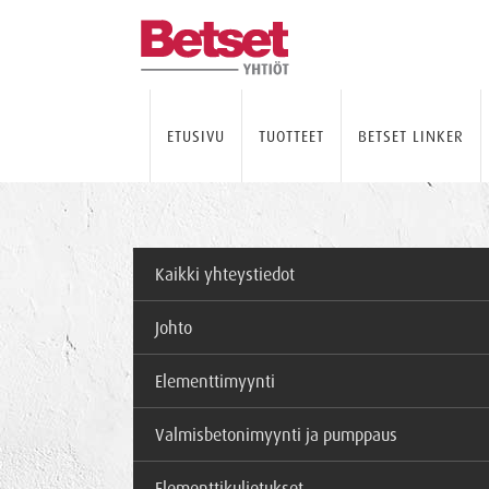
ETUSIVU
TUOTTEET
BETSET LINKER
Kaikki yhteystiedot
Johto
Elementtimyynti
Valmisbetonimyynti ja pumppaus
Elementtikuljetukset