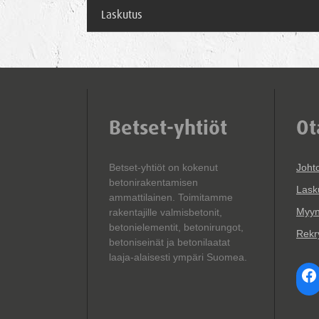
Laskutus
Betset-yhtiöt
Ot
Betset-yhtiöt on kokenut
Joht
betonirakentamisen
Lask
ammattilainen. Toimitamme
Myyn
rakentajille valmisbetonit,
betonielementit, betonirungot,
Rekry
betoniseinät ja betonilaatat
laaja-alaisesti ympäri Suomea.
Fa