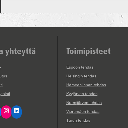
a yhteyttä
Toimipisteet
o
Espoon tehdas
utus
Helsingin tehdas
ti
Hämeenlinnan tehdas
tointi
Kyyjärven tehdas
Nurmijärven tehdas
cebook
Instagram
LinkedIn
Vierumäen tehdas
Turun tehdas