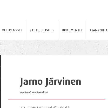
REFERENSSIT
VASTUULLISUUS
DOKUMENTIT
AJANKOHTA
Jarno Järvinen
tuotantoesihenkilö
jarno.jarvinen(at)betset.fi