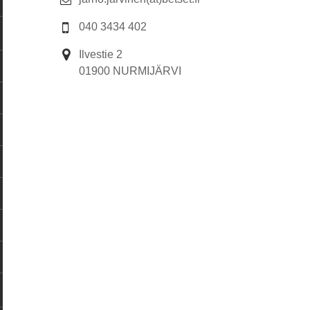
040 3434 402
Ilvestie 2
01900 NURMIJÄRVI