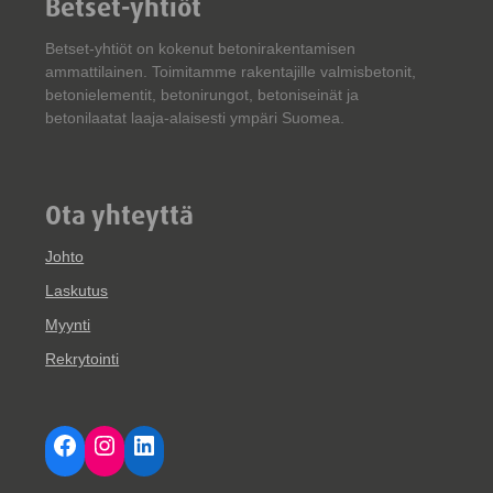
Betset-yhtiöt
Betset-yhtiöt on kokenut betonirakentamisen
ammattilainen. Toimitamme rakentajille valmisbetonit,
betonielementit, betonirungot, betoniseinät ja
betonilaatat laaja-alaisesti ympäri Suomea.
Ota yhteyttä
Johto
Laskutus
Myynti
Rekrytointi
Facebook
Instagram
LinkedIn