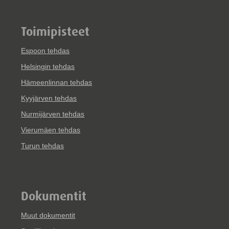
Toimipisteet
Espoon tehdas
Helsingin tehdas
Hämeenlinnan tehdas
Kyyjärven tehdas
Nurmijärven tehdas
Vierumäen tehdas
Turun tehdas
Dokumentit
Muut dokumentit