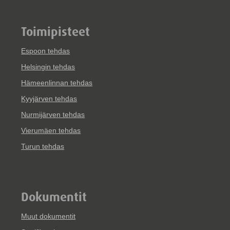
Toimipisteet
Espoon tehdas
Helsingin tehdas
Hämeenlinnan tehdas
Kyyjärven tehdas
Nurmijärven tehdas
Vierumäen tehdas
Turun tehdas
Dokumentit
Muut dokumentit