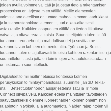
joiden avulla voimme välittää ja jalostaa tietoja rakentamisen
prosessissa eri järjestelmien välillä. Meille elementtien
valmistajana oleellista on tuottaa mahdollisimman laadukkaat
ja kustannustehokkaat elementit juuri oikea-aikaisesti
asiakkaalle. Kaikkien osapuolten välillä on tiedon liikuttava
vaivatta ja oltava reaaliaikaista. Suunnittelijoiden tulee tietää
tuotannon reunaehdot ja mahdollisuudet ja sovittaa ne
rakennettavan kohteen elementointiin. Työmaan ja Betset
tuotannon tulee olla jatkuvasti tietoisia kohteen rakentamisen ja
suunnittelun tilasta jotta eri toimintojen aikataulutus saadaan
onnistumaan suunnitellusti.
DigiBetset toimii mallinnetuissa kohteissa kolmen
perusyksikön toimintaympäristössä; suunnittelijan 3D Tekla-
malli, Betset tuotannonohjausjärjestelmä Tatu ja Trimble
Connect pilvipalvelu. Kaikkien edellä mainittujen tavoitteiden
saavuttamiseksi olemme luoneet näiden kolmen ohjelmiston
rajapintoihin työkaluja ja automaatiota. Näiden rajapintojen yli