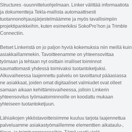
Structures -suunnitteluohjelmaan. Linker välittää informaatiota
ja dokumentteja Tekla-mallista automaattisesti
tuotannonohjausjärjestelmäämme ja myös tavallisimpiin
projektipankkeihin, kuten esimerkiksi SokoPro’hon ja Trimble
Connectiin.
Betset Linkeristä on jo paljon hyviä kokemuksia niin meillä kuin
asiakkaillammekin. Tavoitteenamme on yhteensovittaa
työmaan ja tehtaan nyt osittain irralliset toiminnot
saumattomasti yhdessä toimivaksi tuotantoketjuksi.
Alkuvaiheessa laajennettu palvelu on tavoittanut pääasiassa
ne asiakkaat, joiden omat digitaaliset valmiudet ovat olleet
samaan aikaan kehittämisvaiheessa, jolloin Linkerin
yhteensovitus työmaatoiminnoille on koodattu mukaan
yhteiseen tuotantoketjuun.
Lähiaikojen ykköstavoitteisiimme kuuluu tarjota laajennettua
palveluamme asiakastyömaillemme elementtien aikataulu-,