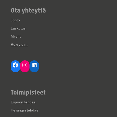
Ota yhteyttä
Johto
Laskutus
Myynti
Rekrytointi
Facebook
Instagram
LinkedIn
Toimipisteet
Espoon tehdas
Helsingin tehdas