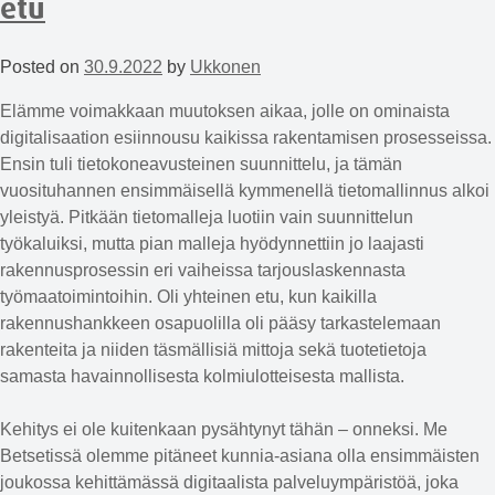
etu
Posted on
30.9.2022
by
Ukkonen
Elämme voimakkaan muutoksen aikaa, jolle on ominaista
digitalisaation esiinnousu kaikissa rakentamisen prosesseissa.
Ensin tuli tietokoneavusteinen suunnittelu, ja tämän
vuosituhannen ensimmäisellä kymmenellä tietomallinnus alkoi
yleistyä. Pitkään tietomalleja luotiin vain suunnittelun
työkaluiksi, mutta pian malleja hyödynnettiin jo laajasti
rakennusprosessin eri vaiheissa tarjouslaskennasta
työmaatoimintoihin. Oli yhteinen etu, kun kaikilla
rakennushankkeen osapuolilla oli pääsy tarkastelemaan
rakenteita ja niiden täsmällisiä mittoja sekä tuotetietoja
samasta havainnollisesta kolmiulotteisesta mallista.
Kehitys ei ole kuitenkaan pysähtynyt tähän – onneksi. Me
Betsetissä olemme pitäneet kunnia-asiana olla ensimmäisten
joukossa kehittämässä digitaalista palveluympäristöä, joka