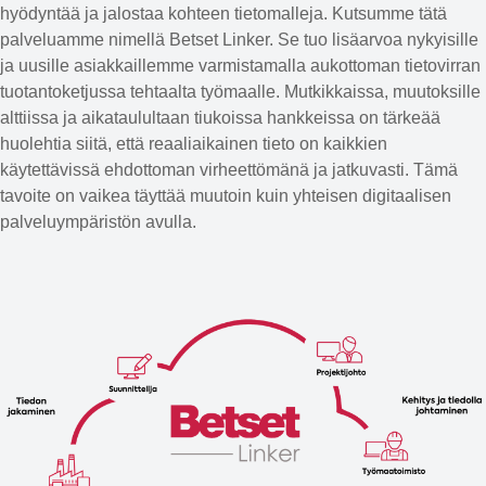
hyödyntää ja jalostaa kohteen tietomalleja. Kutsumme tätä
palveluamme nimellä Betset Linker. Se tuo lisäarvoa nykyisille
ja uusille asiakkaillemme varmistamalla aukottoman tietovirran
tuotantoketjussa tehtaalta työmaalle. Mutkikkaissa, muutoksille
alttiissa ja aikataulultaan tiukoissa hankkeissa on tärkeää
huolehtia siitä, että reaaliaikainen tieto on kaikkien
käytettävissä ehdottoman virheettömänä ja jatkuvasti. Tämä
tavoite on vaikea täyttää muutoin kuin yhteisen digitaalisen
palveluympäristön avulla.