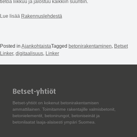
tietoa liikkuu ja jalostuu kaikkiin suuntiin.
Lue lisää
Rakennuslehdestä
Posted in
Ajankohtaista
Tagged
betonirakentaminen
,
Betset
Linker
,
digitaalisuus
,
Linker
Betset-yhtiöt
Betset-yhtiöt on kokenut betonirakentamisen
ammattilainen. Toimitamme rakentajille valmisbetonit,
betonielementit, betonirungot, betoniseinät ja
betonilaatat laaja-alaisesti ympäri Suomea.