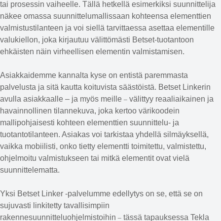
tai prosessin vaiheelle. Tällä hetkellä esimerkiksi suunnittelija
näkee omassa suunnittelumallissaan kohteensa elementtien
valmistustilanteen ja voi siellä tarvittaessa asettaa elementille
valukiellon, joka kirjautuu välittömästi Betset-tuotantoon
ehkäisten näin virheellisen elementin valmistamisen.
Asiakkaidemme kannalta kyse on entistä paremmasta
palvelusta ja sitä kautta koituvista säästöistä. Betset Linkerin
_
avulla asiakkaalle – ja myös meille
välittyy reaaliaikainen ja
havainnollinen tilannekuva, joka kertoo värikoodein
mallipohjaisesti kohteen elementtien suunnittelu- ja
tuotantotilanteen. Asiakas voi tarkistaa yhdellä silmäyksellä,
vaikka mobiilisti, onko tietty elementti toimitettu, valmistettu,
ohjelmoitu valmistukseen tai mitkä elementit ovat vielä
suunnittelematta.
Yksi Betset Linker -palvelumme edellytys on se, että se on
sujuvasti linkitetty tavallisimpiin
_
rakennesuunnitteluohjelmistoihin
tässä tapauksessa Tekla