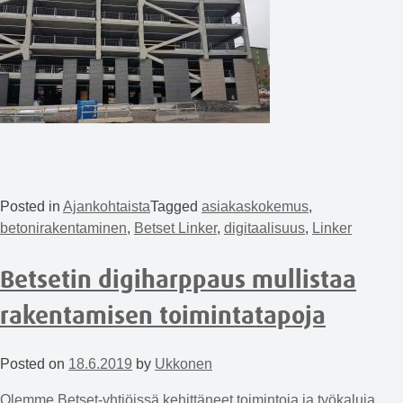
Posted in
Ajankohtaista
Tagged
asiakaskokemus
,
betonirakentaminen
,
Betset Linker
,
digitaalisuus
,
Linker
Betsetin digiharppaus mullistaa
rakentamisen toimintatapoja
Posted on
18.6.2019
by
Ukkonen
Olemme Betset-yhtiöissä kehittäneet toimintoja ja työkaluja