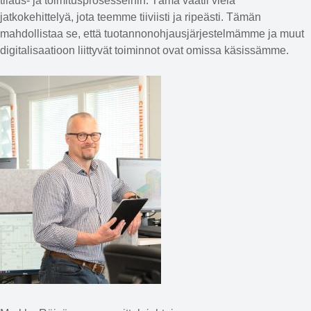
tilaus- ja toimitusprosesseihin. Tämä vaatii vielä
jatkokehittelyä, jota teemme tiiviisti ja ripeästi. Tämän
mahdollistaa se, että tuotannonohjausjärjestelmämme ja muut
digitalisaatioon liittyvät toiminnot ovat omissa käsissämme.